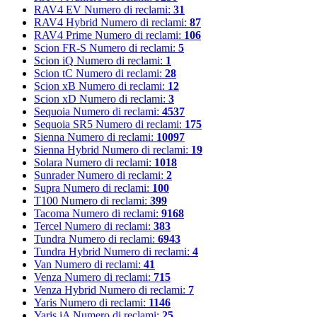
RAV4 EV
Numero di reclami:
31
RAV4 Hybrid
Numero di reclami:
87
RAV4 Prime
Numero di reclami:
106
Scion FR-S
Numero di reclami:
5
Scion iQ
Numero di reclami:
1
Scion tC
Numero di reclami:
28
Scion xB
Numero di reclami:
12
Scion xD
Numero di reclami:
3
Sequoia
Numero di reclami:
4537
Sequoia SR5
Numero di reclami:
175
Sienna
Numero di reclami:
10097
Sienna Hybrid
Numero di reclami:
19
Solara
Numero di reclami:
1018
Sunrader
Numero di reclami:
2
Supra
Numero di reclami:
100
T100
Numero di reclami:
399
Tacoma
Numero di reclami:
9168
Tercel
Numero di reclami:
383
Tundra
Numero di reclami:
6943
Tundra Hybrid
Numero di reclami:
4
Van
Numero di reclami:
41
Venza
Numero di reclami:
715
Venza Hybrid
Numero di reclami:
7
Yaris
Numero di reclami:
1146
Yaris iA
Numero di reclami:
25