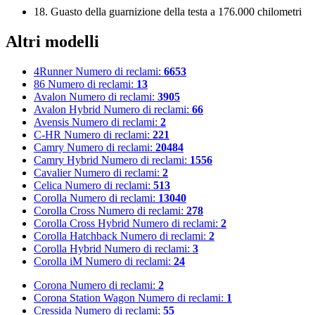
18. Guasto della guarnizione della testa a 176.000 chilometri
Altri modelli
4Runner
Numero di reclami:
6653
86
Numero di reclami:
13
Avalon
Numero di reclami:
3905
Avalon Hybrid
Numero di reclami:
66
Avensis
Numero di reclami:
2
C-HR
Numero di reclami:
221
Camry
Numero di reclami:
20484
Camry Hybrid
Numero di reclami:
1556
Cavalier
Numero di reclami:
2
Celica
Numero di reclami:
513
Corolla
Numero di reclami:
13040
Corolla Cross
Numero di reclami:
278
Corolla Cross Hybrid
Numero di reclami:
2
Corolla Hatchback
Numero di reclami:
2
Corolla Hybrid
Numero di reclami:
3
Corolla iM
Numero di reclami:
24
Corona
Numero di reclami:
2
Corona Station Wagon
Numero di reclami:
1
Cressida
Numero di reclami:
55