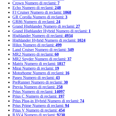
Crown
Numero di reclami:
7
Echo
Numero di reclami:
248
FJ Cruiser
Numero di reclami:
1068
GR Corolla
Numero di reclami:
3
GR86
Numero di reclami:
24
Grand Highlander
Numero di reclami:
27
Grand Highlander Hybrid
Numero di reclami:
1
Highlander
Numero di reclami:
4934
Highlander Hybrid
Numero di reclami:
1024
Hilux
Numero di reclami:
499
Land Cruiser
Numero di reclami:
349
MR2
Numero di reclami:
60
MR2 Spyder
Numero di reclami:
37
Matrix
Numero di reclami:
1817
Mirai
Numero di reclami:
19
Motorhome
Numero di reclami:
16
Paseo
Numero di reclami:
43
PreRunner
Numero di reclami:
30
Previa
Numero di reclami:
258
Prius
Numero di reclami:
14097
Prius C
Numero di reclami:
197
Prius Plug-in Hybrid
Numero di reclami:
74
Prius Prime
Numero di reclami:
94
Prius V
Numero di reclami:
454
RAV4
Numero di reclami:
9230