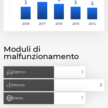
2018
2017
2016
2015
2014
2
Moduli di
malfunzionamento
Elettrici
Motore
Sterzo