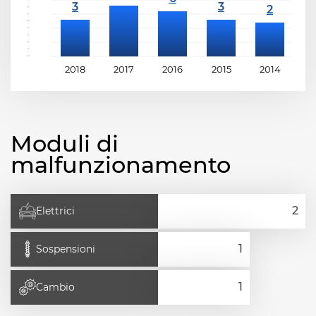
2018
2017
2016
2015
2014
2
Moduli di
malfunzionamento
Elettrici
Sospensioni
Cambio