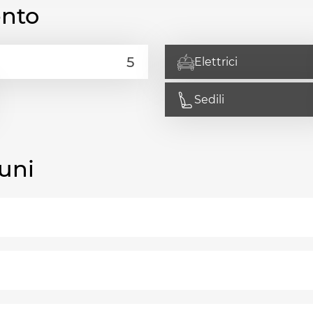
ento
Elettrici
Sedili
uni