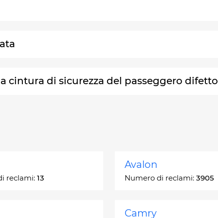
kata
la cintura di sicurezza del passeggero difett
Avalon
i reclami:
13
Numero di reclami:
3905
Camry