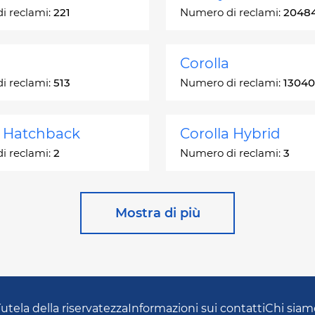
i reclami:
221
Numero di reclami:
2048
Corolla
i reclami:
513
Numero di reclami:
13040
a Hatchback
Corolla Hybrid
i reclami:
2
Numero di reclami:
3
 Station Wagon
Cressida
Mostra di più
i reclami:
1
Numero di reclami:
55
ser
GR Corolla
i reclami:
1068
Numero di reclami:
3
utela della riservatezza
Informazioni sui contatti
Chi siam