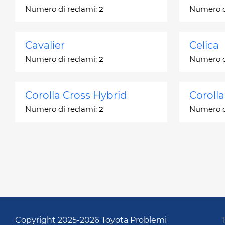
Numero di reclami:
2
Numero d
Cavalier
Celica
Numero di reclami:
2
Numero d
Corolla Cross Hybrid
Coroll
Numero di reclami:
2
Numero d
Corona
Corona
Numero di reclami:
2
Numero d
Echo
FJ Crui
Numero di reclami:
248
Numero d
Copyright 2025-2026 Toyota Problemi
T