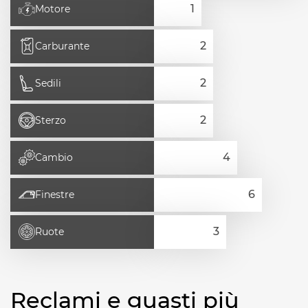
Motore
Carburante
Sedili
Sterzo
Cambio
Finestre
Ruote
Reclami e guasti più