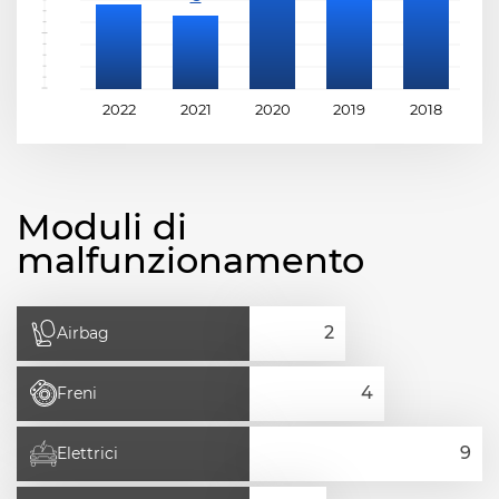
2022
2021
2020
2019
2018
2
Moduli di
malfunzionamento
Airbag
Freni
Elettrici