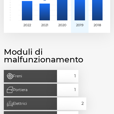
2022
2021
2020
2019
2018
2
Moduli di
malfunzionamento
Freni
Portiera
Elettrici