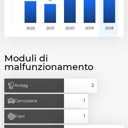
2022
2021
2020
2019
2018
2
Moduli di
malfunzionamento
Airbag
Carrozzeria
Freni