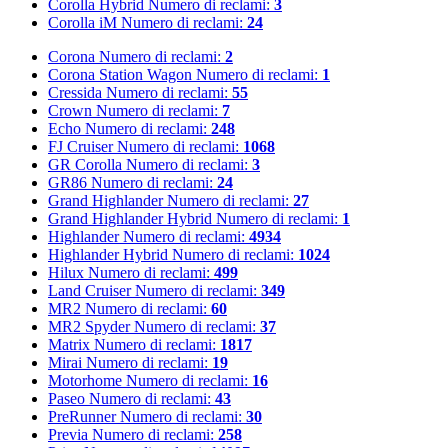
Corolla Hybrid
Numero di reclami:
3
Corolla iM
Numero di reclami:
24
Corona
Numero di reclami:
2
Corona Station Wagon
Numero di reclami:
1
Cressida
Numero di reclami:
55
Crown
Numero di reclami:
7
Echo
Numero di reclami:
248
FJ Cruiser
Numero di reclami:
1068
GR Corolla
Numero di reclami:
3
GR86
Numero di reclami:
24
Grand Highlander
Numero di reclami:
27
Grand Highlander Hybrid
Numero di reclami:
1
Highlander
Numero di reclami:
4934
Highlander Hybrid
Numero di reclami:
1024
Hilux
Numero di reclami:
499
Land Cruiser
Numero di reclami:
349
MR2
Numero di reclami:
60
MR2 Spyder
Numero di reclami:
37
Matrix
Numero di reclami:
1817
Mirai
Numero di reclami:
19
Motorhome
Numero di reclami:
16
Paseo
Numero di reclami:
43
PreRunner
Numero di reclami:
30
Previa
Numero di reclami:
258