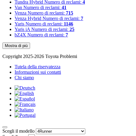
Tundra Hybrid
Numero di reclami:
4
Van
Numero di reclami:
41
Venza
Numero di reclami:
715
Venza Hybrid
Numero di reclami:
7
Yaris
Numero di reclami:
1146
Yaris iA
Numero di reclami:
25
bZ4X
Numero di reclami:
7
Mostra di più
Copyright 2025-2026 Toyota Problemi
Tutela della riservatezza
Informazioni sui contatti
Chi siamo
Scegli il modello