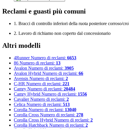
Reclami e guasti più comuni
1. Bracci di controllo inferiori della ruota posteriore corroso/cro
2. Lavoro di richiamo non coperto dal concessionario
Altri modelli
4Runner
Numero di reclami:
6653
86
Numero di reclami:
13
Avalon
Numero di reclami:
3905
Avalon Hybrid
Numero di reclami:
66
Avensis
Numero di reclami:
2
C-HR
Numero di reclami:
221
Camry
Numero di reclami:
20484
Camry Hybrid
Numero di reclami:
1556
Cavalier
Numero di reclami:
2
Celica
Numero di reclami:
513
Corolla
Numero di reclami:
13040
Corolla Cross
Numero di reclami:
278
Corolla Cross Hybrid
Numero di reclami:
2
Corolla Hatchback
Numero di reclami:
2