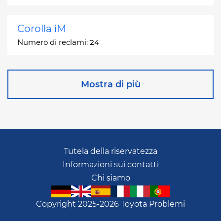
Corolla iM
Numero di reclami:
24
Corona
Mostra di più
Numero di reclami:
2
Corona Station Wagon
Numero di reclami:
1
Tutela della riservatezza
Informazioni sui contatti
Cressida
Chi siamo
Numero di reclami:
55
Copyright 2025-2026 Toyota Problemi