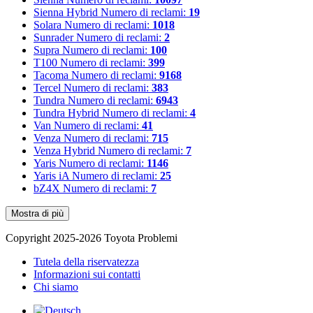
Sienna Hybrid
Numero di reclami:
19
Solara
Numero di reclami:
1018
Sunrader
Numero di reclami:
2
Supra
Numero di reclami:
100
T100
Numero di reclami:
399
Tacoma
Numero di reclami:
9168
Tercel
Numero di reclami:
383
Tundra
Numero di reclami:
6943
Tundra Hybrid
Numero di reclami:
4
Van
Numero di reclami:
41
Venza
Numero di reclami:
715
Venza Hybrid
Numero di reclami:
7
Yaris
Numero di reclami:
1146
Yaris iA
Numero di reclami:
25
bZ4X
Numero di reclami:
7
Mostra di più
Copyright 2025-2026 Toyota Problemi
Tutela della riservatezza
Informazioni sui contatti
Chi siamo