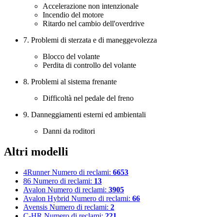
Accelerazione non intenzionale
Incendio del motore
Ritardo nel cambio dell'overdrive
7. Problemi di sterzata e di maneggevolezza
Blocco del volante
Perdita di controllo del volante
8. Problemi al sistema frenante
Difficoltà nel pedale del freno
9. Danneggiamenti esterni ed ambientali
Danni da roditori
Altri modelli
4Runner
Numero di reclami:
6653
86
Numero di reclami:
13
Avalon
Numero di reclami:
3905
Avalon Hybrid
Numero di reclami:
66
Avensis
Numero di reclami:
2
C-HR
Numero di reclami:
221