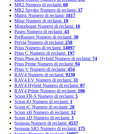
MR2
Numero di reclami:
60
MR2 Spyder
Numero di reclami:
37
Matrix
Numero di reclami:
1817
Mirai
Numero di reclami:
19
Motorhome
Numero di reclami:
16
Paseo
Numero di reclami:
43
PreRunner
Numero di reclami:
30
Previa
Numero di reclami:
258
Prius
Numero di reclami:
14097
Prius C
Numero di reclami:
197
Prius Plug-in Hybrid
Numero di reclami:
74
Prius Prime
Numero di reclami:
94
Prius V
Numero di reclami:
454
RAV4
Numero di reclami:
9230
RAV4 EV
Numero di reclami:
31
RAV4 Hybrid
Numero di reclami:
87
RAV4 Prime
Numero di reclami:
106
Scion FR-S
Numero di reclami:
5
Scion iQ
Numero di reclami:
1
Scion tC
Numero di reclami:
28
Scion xB
Numero di reclami:
12
Scion xD
Numero di reclami:
3
Sequoia
Numero di reclami:
4537
Sequoia SR5
Numero di reclami:
175
Sienna
Numero di reclami:
10097