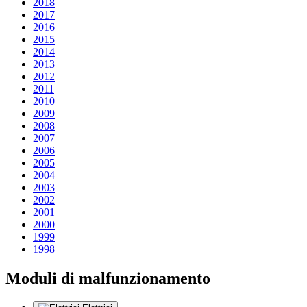
2018
2017
2016
2015
2014
2013
2012
2011
2010
2009
2008
2007
2006
2005
2004
2003
2002
2001
2000
1999
1998
Moduli di malfunzionamento