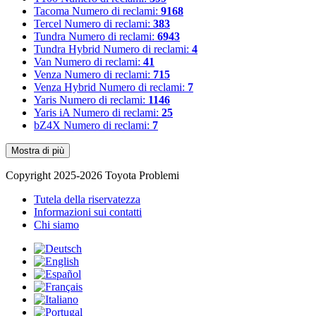
Tacoma
Numero di reclami:
9168
Tercel
Numero di reclami:
383
Tundra
Numero di reclami:
6943
Tundra Hybrid
Numero di reclami:
4
Van
Numero di reclami:
41
Venza
Numero di reclami:
715
Venza Hybrid
Numero di reclami:
7
Yaris
Numero di reclami:
1146
Yaris iA
Numero di reclami:
25
bZ4X
Numero di reclami:
7
Mostra di più
Copyright 2025-2026 Toyota Problemi
Tutela della riservatezza
Informazioni sui contatti
Chi siamo