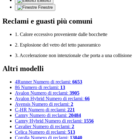
Elettrici
Finestre
Reclami e guasti più comuni
1. Calore eccessivo proveniente dalle bocchette
2. Esplosione del vetro del tetto panoramico
3. Accelerazione non intenzionale che porta a una collisione
Altri modelli
4Runner
Numero di reclami:
6653
86
Numero di reclami:
13
Avalon
Numero di reclami:
3905
Avalon Hybrid
Numero di reclami:
66
Avensis
Numero di reclami:
2
C-HR
Numero di reclami:
221
Camry
Numero di reclami:
20484
Camry Hybrid
Numero di reclami:
1556
Cavalier
Numero di reclami:
2
Celica
Numero di reclami:
513
Corolla
Numero di reclami:
13040