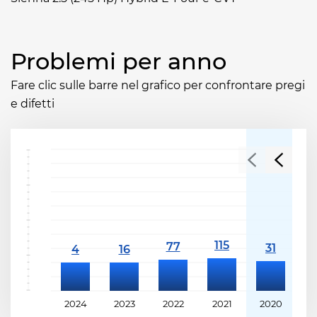
Problemi per anno
Fare clic sulle barre nel grafico per confrontare pregi
e difetti
2024
2023
2022
2021
2020
2