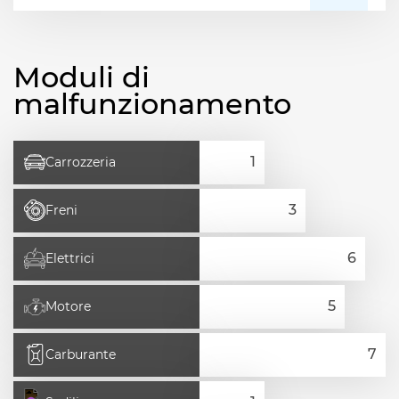
Moduli di
malfunzionamento
Carrozzeria
Freni
Elettrici
Motore
Carburante