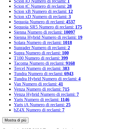
Scion iQ
Numero di reclami:
1
Scion tC
Numero di reclami:
28
Scion xB
Numero di reclami:
12
Scion xD
Numero di reclami:
3
Sequoia
Numero di reclami:
4537
Sequoia SR5
Numero di reclami:
175
Sienna
Numero di reclami:
10097
Sienna Hybrid
Numero di reclami:
19
Solara
Numero di reclami:
1018
Sunrader
Numero di reclami:
2
Supra
Numero di reclami:
100
T100
Numero di reclami:
399
Tacoma
Numero di reclami:
9168
Tercel
Numero di reclami:
383
Tundra
Numero di reclami:
6943
Tundra Hybrid
Numero di reclami:
4
Van
Numero di reclami:
41
Venza
Numero di reclami:
715
Venza Hybrid
Numero di reclami:
7
Yaris
Numero di reclami:
1146
Yaris iA
Numero di reclami:
25
bZ4X
Numero di reclami:
7
Mostra di più