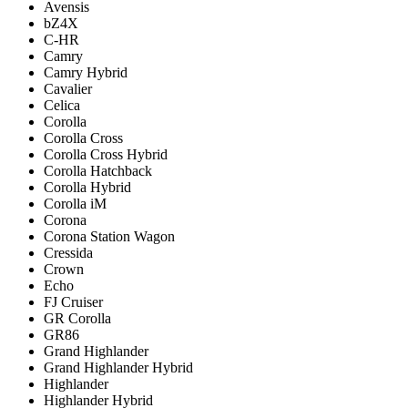
Avensis
bZ4X
C-HR
Camry
Camry Hybrid
Cavalier
Celica
Corolla
Corolla Cross
Corolla Cross Hybrid
Corolla Hatchback
Corolla Hybrid
Corolla iM
Corona
Corona Station Wagon
Cressida
Crown
Echo
FJ Cruiser
GR Corolla
GR86
Grand Highlander
Grand Highlander Hybrid
Highlander
Highlander Hybrid