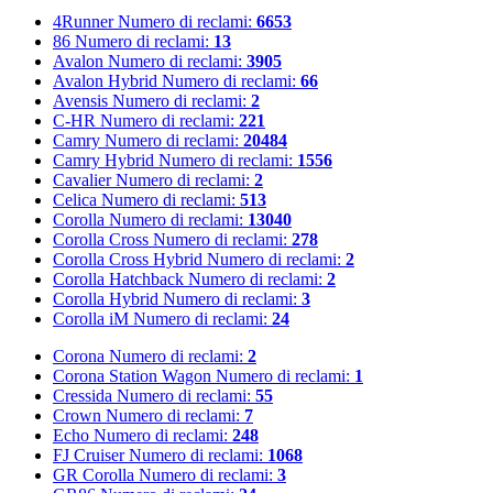
4Runner
Numero di reclami:
6653
86
Numero di reclami:
13
Avalon
Numero di reclami:
3905
Avalon Hybrid
Numero di reclami:
66
Avensis
Numero di reclami:
2
C-HR
Numero di reclami:
221
Camry
Numero di reclami:
20484
Camry Hybrid
Numero di reclami:
1556
Cavalier
Numero di reclami:
2
Celica
Numero di reclami:
513
Corolla
Numero di reclami:
13040
Corolla Cross
Numero di reclami:
278
Corolla Cross Hybrid
Numero di reclami:
2
Corolla Hatchback
Numero di reclami:
2
Corolla Hybrid
Numero di reclami:
3
Corolla iM
Numero di reclami:
24
Corona
Numero di reclami:
2
Corona Station Wagon
Numero di reclami:
1
Cressida
Numero di reclami:
55
Crown
Numero di reclami:
7
Echo
Numero di reclami:
248
FJ Cruiser
Numero di reclami:
1068
GR Corolla
Numero di reclami:
3