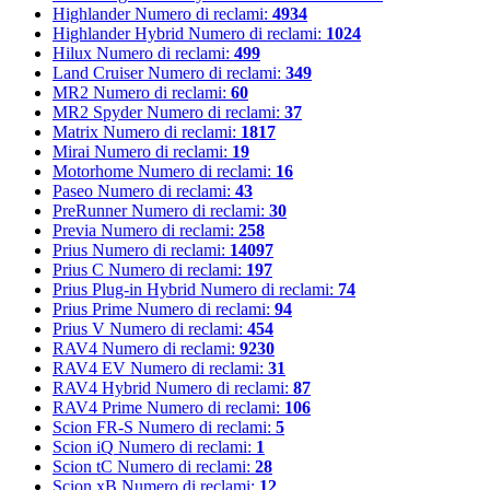
Highlander
Numero di reclami:
4934
Highlander Hybrid
Numero di reclami:
1024
Hilux
Numero di reclami:
499
Land Cruiser
Numero di reclami:
349
MR2
Numero di reclami:
60
MR2 Spyder
Numero di reclami:
37
Matrix
Numero di reclami:
1817
Mirai
Numero di reclami:
19
Motorhome
Numero di reclami:
16
Paseo
Numero di reclami:
43
PreRunner
Numero di reclami:
30
Previa
Numero di reclami:
258
Prius
Numero di reclami:
14097
Prius C
Numero di reclami:
197
Prius Plug-in Hybrid
Numero di reclami:
74
Prius Prime
Numero di reclami:
94
Prius V
Numero di reclami:
454
RAV4
Numero di reclami:
9230
RAV4 EV
Numero di reclami:
31
RAV4 Hybrid
Numero di reclami:
87
RAV4 Prime
Numero di reclami:
106
Scion FR-S
Numero di reclami:
5
Scion iQ
Numero di reclami:
1
Scion tC
Numero di reclami:
28
Scion xB
Numero di reclami:
12