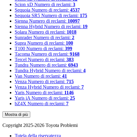
Scion xD
Numero di reclami:
3
Sequoia
Numero di reclami:
4537
Sequoia SR5
Numero di reclami:
175
Sienna
Numero di reclami:
10097
Sienna Hybrid
Numero di reclami:
19
Solara
Numero di reclami:
1018
Sunrader
Numero di reclami:
2
Supra
Numero di reclami:
100
T100
Numero di reclami:
399
Tacoma
Numero di reclami:
9168
Tercel
Numero di reclami:
383
Tundra
Numero di reclami:
6943
Tundra Hybrid
Numero di reclami:
4
Van
Numero di reclami:
41
Venza
Numero di reclami:
715
Venza Hybrid
Numero di reclami:
7
Yaris
Numero di reclami:
1146
Yaris iA
Numero di reclami:
25
bZ4X
Numero di reclami:
7
Mostra di più
Copyright 2025-2026 Toyota Problemi
Tutela della riservatezza