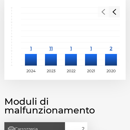
2024
2023
2022
2021
2020
2
Moduli di
malfunzionamento
Carrozzeria