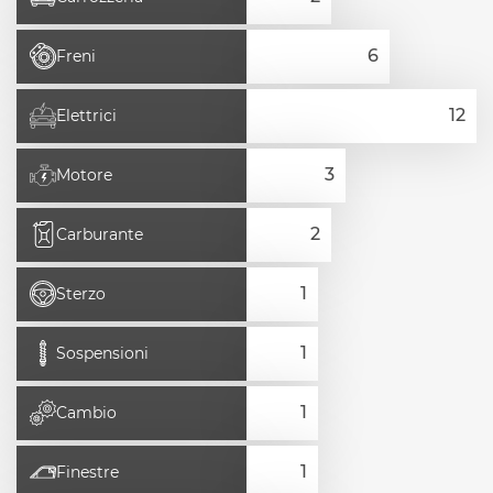
Freni
Elettrici
Motore
Carburante
Sterzo
Sospensioni
Cambio
Finestre