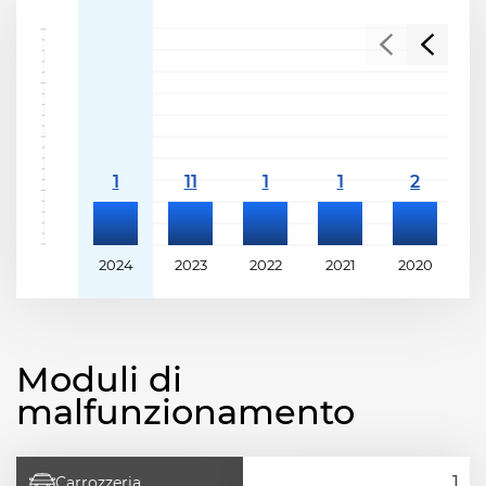
2024
2023
2022
2021
2020
2
Moduli di
malfunzionamento
Carrozzeria