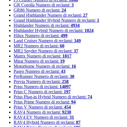
GR Corolla
Numero di reclami:
3
GR86
Numero di reclami:
24
Grand Highlander
Numero di reclami:
27
Grand Highlander Hybrid
Numero di reclami:
1
Highlander
Numero di reclami:
4934
Highlander Hybrid
Numero di reclami:
1024
Hilux
Numero di reclami:
499
Land Cruiser
Numero di reclami:
349
MR2
Numero di reclami:
60
MR2 Spyder
Numero di reclami:
37
Matrix
Numero di reclami:
1817
Mirai
Numero di reclami:
19
Motorhome
Numero di reclami:
16
Paseo
Numero di reclami:
43
PreRunner
Numero di reclami:
30
Previa
Numero di reclami:
258
Prius
Numero di reclami:
14097
Prius C
Numero di reclami:
197
Prius Plug-in Hybrid
Numero di reclami:
74
Prius Prime
Numero di reclami:
94
Prius V
Numero di reclami:
454
RAV4
Numero di reclami:
9230
RAV4 EV
Numero di reclami:
31
RAV4 Hybrid
Numero di reclami:
87