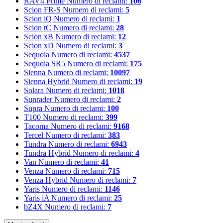
RAV4 Prime
Numero di reclami:
106
Scion FR-S
Numero di reclami:
5
Scion iQ
Numero di reclami:
1
Scion tC
Numero di reclami:
28
Scion xB
Numero di reclami:
12
Scion xD
Numero di reclami:
3
Sequoia
Numero di reclami:
4537
Sequoia SR5
Numero di reclami:
175
Sienna
Numero di reclami:
10097
Sienna Hybrid
Numero di reclami:
19
Solara
Numero di reclami:
1018
Sunrader
Numero di reclami:
2
Supra
Numero di reclami:
100
T100
Numero di reclami:
399
Tacoma
Numero di reclami:
9168
Tercel
Numero di reclami:
383
Tundra
Numero di reclami:
6943
Tundra Hybrid
Numero di reclami:
4
Van
Numero di reclami:
41
Venza
Numero di reclami:
715
Venza Hybrid
Numero di reclami:
7
Yaris
Numero di reclami:
1146
Yaris iA
Numero di reclami:
25
bZ4X
Numero di reclami:
7