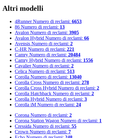
Altri modelli
4Runner
Numero di reclami:
6653
86
Numero di reclami:
13
Avalon
Numero di reclami:
3905
Avalon Hybrid
Numero di reclami:
66
Avensis
Numero di reclami:
2
C-HR
Numero di reclami:
221
Camry
Numero di reclami:
20484
Camry Hybrid
Numero di reclami:
1556
Cavalier
Numero di reclami:
2
Celica
Numero di reclami:
513
Corolla
Numero di reclami:
13040
Corolla Cross
Numero di reclami:
278
Corolla Cross Hybrid
Numero di reclami:
2
Corolla Hatchback
Numero di reclami:
2
Corolla Hybrid
Numero di reclami:
3
Corolla iM
Numero di reclami:
24
Corona
Numero di reclami:
2
Corona Station Wagon
Numero di reclami:
1
Cressida
Numero di reclami:
55
Crown
Numero di reclami:
7
Echo
Numero di reclami:
248