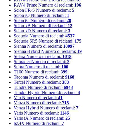
RAV4 Prime
Numero di reclami:
106
Scion FR-S
Numero di reclami:
5
Scion iQ
Numero di reclami:
1
Scion tC
Numero di reclami:
28
Scion xB
Numero di reclami:
12
Scion xD
Numero di reclami:
3
Sequoia
Numero di reclami:
4537
Sequoia SR5
Numero di reclami:
175
Sienna
Numero di reclami:
10097
Sienna Hybrid
Numero di reclami:
19
Solara
Numero di reclami:
1018
Sunrader
Numero di reclami:
2
Supra
Numero di reclami:
100
T100
Numero di reclami:
399
Tacoma
Numero di reclami:
9168
Tercel
Numero di reclami:
383
Tundra
Numero di reclami:
6943
Tundra Hybrid
Numero di reclami:
4
Van
Numero di reclami:
41
Venza
Numero di reclami:
715
Venza Hybrid
Numero di reclami:
7
Yaris
Numero di reclami:
1146
Yaris iA
Numero di reclami:
25
bZ4X
Numero di reclami:
7