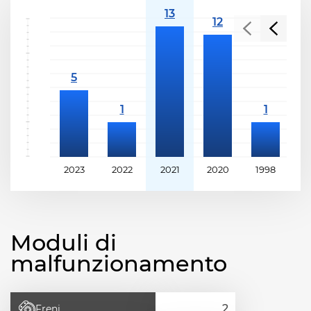
2023
2022
2021
2020
1998
1
Moduli di
malfunzionamento
Freni