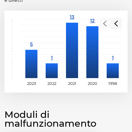
e difetti
2023
2022
2021
2020
1998
1
Moduli di
malfunzionamento