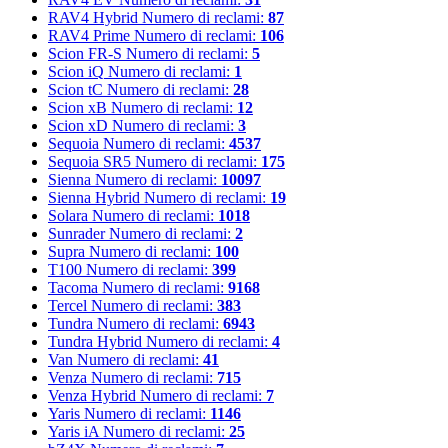
RAV4 Hybrid
Numero di reclami:
87
RAV4 Prime
Numero di reclami:
106
Scion FR-S
Numero di reclami:
5
Scion iQ
Numero di reclami:
1
Scion tC
Numero di reclami:
28
Scion xB
Numero di reclami:
12
Scion xD
Numero di reclami:
3
Sequoia
Numero di reclami:
4537
Sequoia SR5
Numero di reclami:
175
Sienna
Numero di reclami:
10097
Sienna Hybrid
Numero di reclami:
19
Solara
Numero di reclami:
1018
Sunrader
Numero di reclami:
2
Supra
Numero di reclami:
100
T100
Numero di reclami:
399
Tacoma
Numero di reclami:
9168
Tercel
Numero di reclami:
383
Tundra
Numero di reclami:
6943
Tundra Hybrid
Numero di reclami:
4
Van
Numero di reclami:
41
Venza
Numero di reclami:
715
Venza Hybrid
Numero di reclami:
7
Yaris
Numero di reclami:
1146
Yaris iA
Numero di reclami:
25