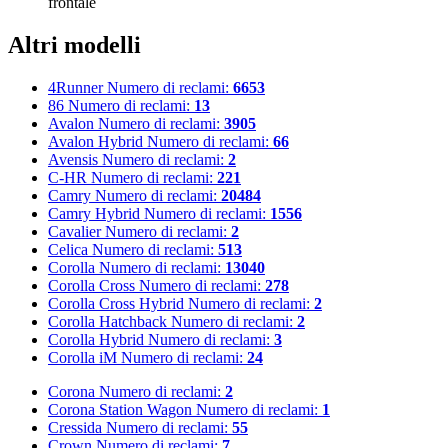
frontale
Altri modelli
4Runner
Numero di reclami:
6653
86
Numero di reclami:
13
Avalon
Numero di reclami:
3905
Avalon Hybrid
Numero di reclami:
66
Avensis
Numero di reclami:
2
C-HR
Numero di reclami:
221
Camry
Numero di reclami:
20484
Camry Hybrid
Numero di reclami:
1556
Cavalier
Numero di reclami:
2
Celica
Numero di reclami:
513
Corolla
Numero di reclami:
13040
Corolla Cross
Numero di reclami:
278
Corolla Cross Hybrid
Numero di reclami:
2
Corolla Hatchback
Numero di reclami:
2
Corolla Hybrid
Numero di reclami:
3
Corolla iM
Numero di reclami:
24
Corona
Numero di reclami:
2
Corona Station Wagon
Numero di reclami:
1
Cressida
Numero di reclami:
55
Crown
Numero di reclami:
7