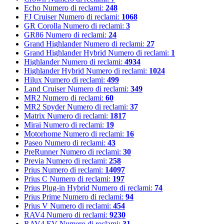
Echo
Numero di reclami:
248
FJ Cruiser
Numero di reclami:
1068
GR Corolla
Numero di reclami:
3
GR86
Numero di reclami:
24
Grand Highlander
Numero di reclami:
27
Grand Highlander Hybrid
Numero di reclami:
1
Highlander
Numero di reclami:
4934
Highlander Hybrid
Numero di reclami:
1024
Hilux
Numero di reclami:
499
Land Cruiser
Numero di reclami:
349
MR2
Numero di reclami:
60
MR2 Spyder
Numero di reclami:
37
Matrix
Numero di reclami:
1817
Mirai
Numero di reclami:
19
Motorhome
Numero di reclami:
16
Paseo
Numero di reclami:
43
PreRunner
Numero di reclami:
30
Previa
Numero di reclami:
258
Prius
Numero di reclami:
14097
Prius C
Numero di reclami:
197
Prius Plug-in Hybrid
Numero di reclami:
74
Prius Prime
Numero di reclami:
94
Prius V
Numero di reclami:
454
RAV4
Numero di reclami:
9230
RAV4 EV
Numero di reclami:
31