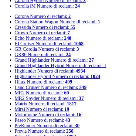
Corolla Hybrid
Numero di reclami:
3
Corolla iM
Numero di reclami:
24
Corona
Numero di reclami:
2
Corona Station Wagon
Numero di reclami:
1
Cressida
Numero di reclami:
55
Crown
Numero di reclami:
7
Echo
Numero di reclami:
248
FJ Cruiser
Numero di reclami:
1068
GR Corolla
Numero di reclami:
3
GR86
Numero di reclami:
24
Grand Highlander
Numero di reclami:
27
Grand Highlander Hybrid
Numero di reclami:
1
Highlander
Numero di reclami:
4934
Highlander Hybrid
Numero di reclami:
1024
Hilux
Numero di reclami:
499
Land Cruiser
Numero di reclami:
349
MR2
Numero di reclami:
60
MR2 Spyder
Numero di reclami:
37
Matrix
Numero di reclami:
1817
Mirai
Numero di reclami:
19
Motorhome
Numero di reclami:
16
Paseo
Numero di reclami:
43
PreRunner
Numero di reclami:
30
Previa
Numero di reclami:
258