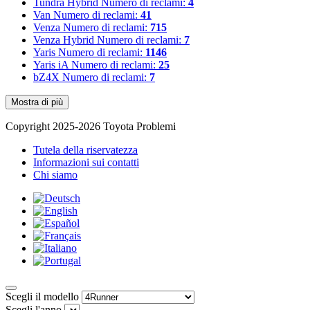
Tundra Hybrid
Numero di reclami:
4
Van
Numero di reclami:
41
Venza
Numero di reclami:
715
Venza Hybrid
Numero di reclami:
7
Yaris
Numero di reclami:
1146
Yaris iA
Numero di reclami:
25
bZ4X
Numero di reclami:
7
Mostra di più
Copyright 2025-2026 Toyota Problemi
Tutela della riservatezza
Informazioni sui contatti
Chi siamo
Scegli il modello
Scegli l'anno