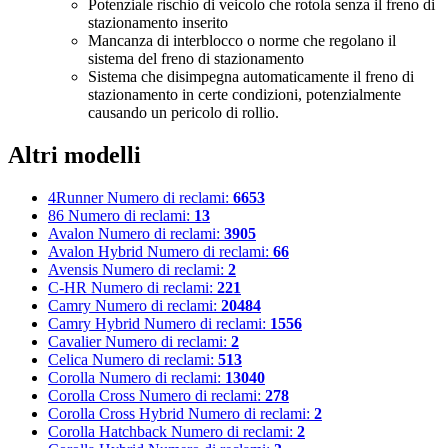
Potenziale rischio di veicolo che rotola senza il freno di
stazionamento inserito
Mancanza di interblocco o norme che regolano il
sistema del freno di stazionamento
Sistema che disimpegna automaticamente il freno di
stazionamento in certe condizioni, potenzialmente
causando un pericolo di rollio.
Altri modelli
4Runner
Numero di reclami:
6653
86
Numero di reclami:
13
Avalon
Numero di reclami:
3905
Avalon Hybrid
Numero di reclami:
66
Avensis
Numero di reclami:
2
C-HR
Numero di reclami:
221
Camry
Numero di reclami:
20484
Camry Hybrid
Numero di reclami:
1556
Cavalier
Numero di reclami:
2
Celica
Numero di reclami:
513
Corolla
Numero di reclami:
13040
Corolla Cross
Numero di reclami:
278
Corolla Cross Hybrid
Numero di reclami:
2
Corolla Hatchback
Numero di reclami:
2