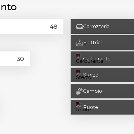
ento
Carrozzeria
Elettrici
Carburante
Sterzo
Cambio
Ruote