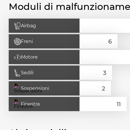
Moduli di malfunzionam
Airbag
Freni
Motore
Sedili
Sospensioni
Finestre