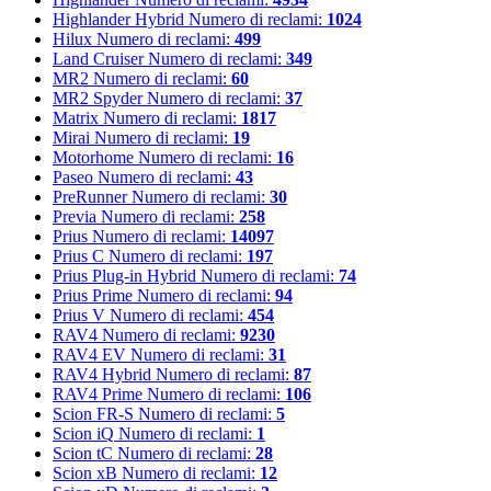
Highlander Hybrid
Numero di reclami:
1024
Hilux
Numero di reclami:
499
Land Cruiser
Numero di reclami:
349
MR2
Numero di reclami:
60
MR2 Spyder
Numero di reclami:
37
Matrix
Numero di reclami:
1817
Mirai
Numero di reclami:
19
Motorhome
Numero di reclami:
16
Paseo
Numero di reclami:
43
PreRunner
Numero di reclami:
30
Previa
Numero di reclami:
258
Prius
Numero di reclami:
14097
Prius C
Numero di reclami:
197
Prius Plug-in Hybrid
Numero di reclami:
74
Prius Prime
Numero di reclami:
94
Prius V
Numero di reclami:
454
RAV4
Numero di reclami:
9230
RAV4 EV
Numero di reclami:
31
RAV4 Hybrid
Numero di reclami:
87
RAV4 Prime
Numero di reclami:
106
Scion FR-S
Numero di reclami:
5
Scion iQ
Numero di reclami:
1
Scion tC
Numero di reclami:
28
Scion xB
Numero di reclami:
12