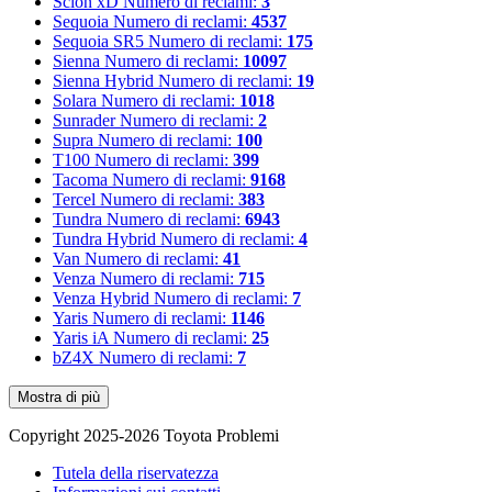
Scion xD
Numero di reclami:
3
Sequoia
Numero di reclami:
4537
Sequoia SR5
Numero di reclami:
175
Sienna
Numero di reclami:
10097
Sienna Hybrid
Numero di reclami:
19
Solara
Numero di reclami:
1018
Sunrader
Numero di reclami:
2
Supra
Numero di reclami:
100
T100
Numero di reclami:
399
Tacoma
Numero di reclami:
9168
Tercel
Numero di reclami:
383
Tundra
Numero di reclami:
6943
Tundra Hybrid
Numero di reclami:
4
Van
Numero di reclami:
41
Venza
Numero di reclami:
715
Venza Hybrid
Numero di reclami:
7
Yaris
Numero di reclami:
1146
Yaris iA
Numero di reclami:
25
bZ4X
Numero di reclami:
7
Mostra di più
Copyright 2025-2026 Toyota Problemi
Tutela della riservatezza