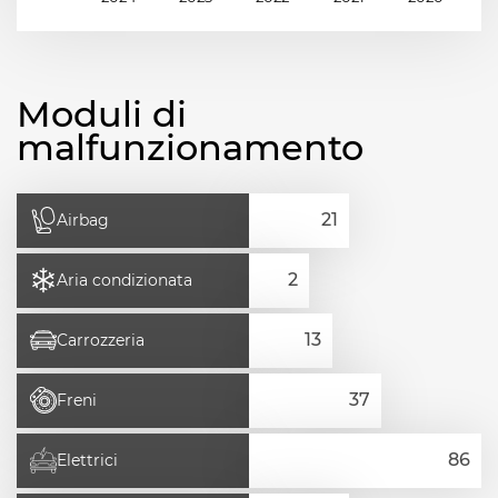
Moduli di
malfunzionamento
Airbag
Aria condizionata
Carrozzeria
Freni
Elettrici