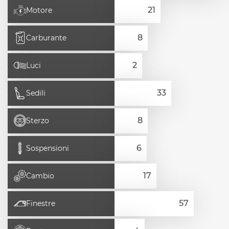
Motore
Carburante
Luci
Sedili
Sterzo
Sospensioni
Cambio
Finestre