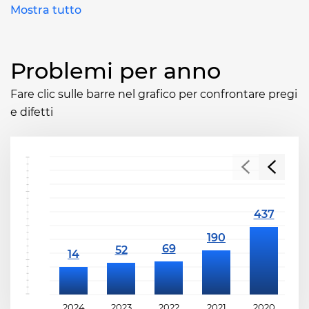
Mostra tutto
Problemi per anno
Fare clic sulle barre nel grafico per confrontare pregi
e difetti
2024
2023
2022
2021
2020
2