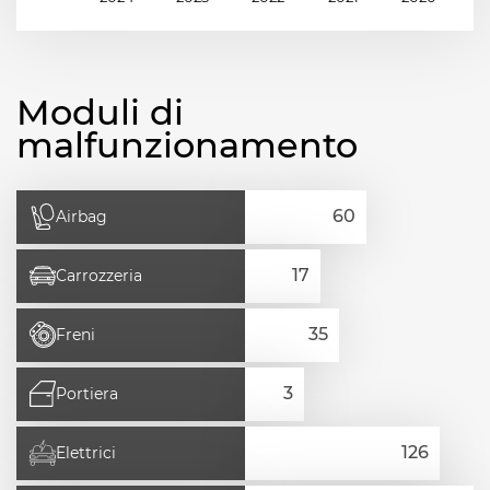
Moduli di
malfunzionamento
Airbag
Carrozzeria
Freni
Portiera
Elettrici