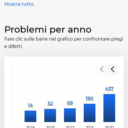
Mostra tutto
Problemi per anno
Fare clic sulle barre nel grafico per confrontare pregi
e difetti
2024
2023
2022
2021
2020
2