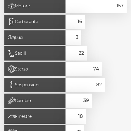
Motore
Carburante
Luci
Sedili
Sterzo
Sospensioni
Cambio
Finestre