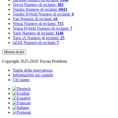
Tercel
Numero di reclami:
383
Tundra
Numero di reclami:
6943
Tundra Hybrid
Numero di reclami:
4
Van
Numero di reclami:
41
Venza
Numero di reclami:
715
Venza Hybrid
Numero di reclami:
7
Yaris
Numero di reclami:
1146
Yaris iA
Numero di reclami:
25
bZ4X
Numero di reclami:
7
Mostra di più
Copyright 2025-2026 Toyota Problemi
Tutela della riservatezza
Informazioni sui contatti
Chi siamo