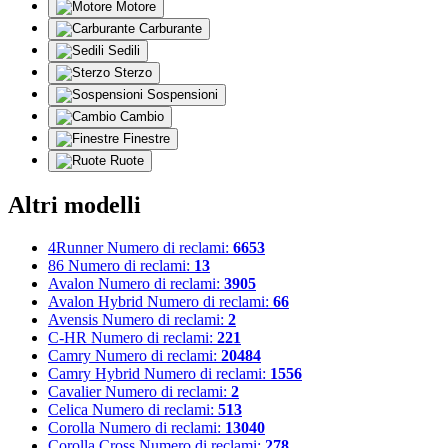
Motore
Carburante
Sedili
Sterzo
Sospensioni
Cambio
Finestre
Ruote
Altri modelli
4Runner
Numero di reclami:
6653
86
Numero di reclami:
13
Avalon
Numero di reclami:
3905
Avalon Hybrid
Numero di reclami:
66
Avensis
Numero di reclami:
2
C-HR
Numero di reclami:
221
Camry
Numero di reclami:
20484
Camry Hybrid
Numero di reclami:
1556
Cavalier
Numero di reclami:
2
Celica
Numero di reclami:
513
Corolla
Numero di reclami:
13040
Corolla Cross
Numero di reclami:
278