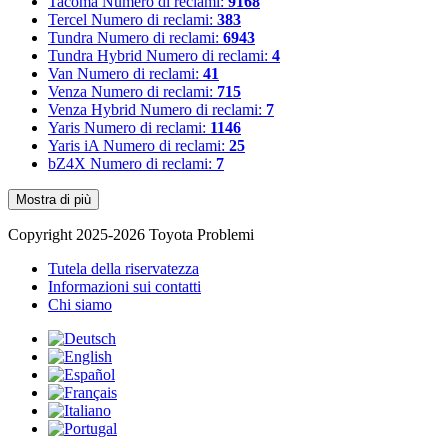
Tacoma
Numero di reclami:
9168
Tercel
Numero di reclami:
383
Tundra
Numero di reclami:
6943
Tundra Hybrid
Numero di reclami:
4
Van
Numero di reclami:
41
Venza
Numero di reclami:
715
Venza Hybrid
Numero di reclami:
7
Yaris
Numero di reclami:
1146
Yaris iA
Numero di reclami:
25
bZ4X
Numero di reclami:
7
Mostra di più
Copyright 2025-2026 Toyota Problemi
Tutela della riservatezza
Informazioni sui contatti
Chi siamo