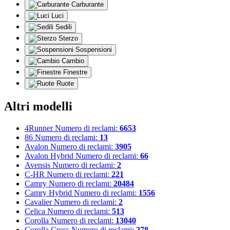
Carburante
Luci
Sedili
Sterzo
Sospensioni
Cambio
Finestre
Ruote
Altri modelli
4Runner
Numero di reclami:
6653
86
Numero di reclami:
13
Avalon
Numero di reclami:
3905
Avalon Hybrid
Numero di reclami:
66
Avensis
Numero di reclami:
2
C-HR
Numero di reclami:
221
Camry
Numero di reclami:
20484
Camry Hybrid
Numero di reclami:
1556
Cavalier
Numero di reclami:
2
Celica
Numero di reclami:
513
Corolla
Numero di reclami:
13040
Corolla Cross
Numero di reclami:
278