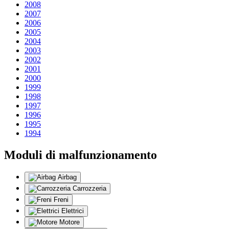
2008
2007
2006
2005
2004
2003
2002
2001
2000
1999
1998
1997
1996
1995
1994
Moduli di malfunzionamento
Airbag
Carrozzeria
Freni
Elettrici
Motore