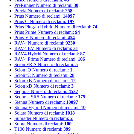
PreRunner
Numero di reclami:
30
Previa
Numero di reclami:
258
Prius
Numero di reclami:
14097
Prius C
Numero di reclami:
197
Prius Plug-in Hybrid
Numero di reclami:
74
Prius Prime
Numero di reclami:
94
Prius V
Numero di reclami:
454
RAV4
Numero di reclami:
9230
RAV4 EV
Numero di reclami:
31
RAV4 Hybrid
Numero di reclami:
87
RAV4 Prime
Numero di reclami:
106
Scion FR-S
Numero di reclami:
5
Scion iQ
Numero di reclami:
1
Scion tC
Numero di reclami:
28
Scion xB
Numero di reclami:
12
Scion xD
Numero di reclami:
3
Sequoia
Numero di reclami:
4537
Sequoia SR5
Numero di reclami:
175
Sienna
Numero di reclami:
10097
Sienna Hybrid
Numero di reclami:
19
Solara
Numero di reclami:
1018
Sunrader
Numero di reclami:
2
Supra
Numero di reclami:
100
T100
Numero di reclami:
399